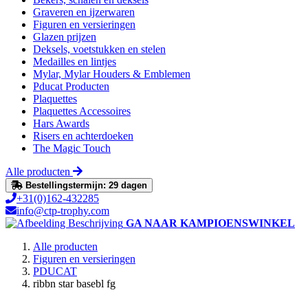
Graveren en ijzerwaren
Figuren en versieringen
Glazen prijzen
Deksels, voetstukken en stelen
Medailles en lintjes
Mylar, Mylar Houders & Emblemen
Pducat Producten
Plaquettes
Plaquettes Accessoires
Hars Awards
Risers en achterdoeken
The Magic Touch
Alle producten
Bestellingstermijn: 29 dagen
+31(0)162-432285
info@ctp-trophy.com
GA NAAR KAMPIOENSWINKEL
Alle producten
Figuren en versieringen
PDUCAT
ribbn star basebl fg